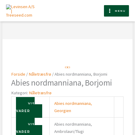
Gå
til
MENU
indholdet
Forside
/
Nåletræsfrø
/ Abies nordmanniana, Borjomi
Abies nordmanniana, Borjomi
Kategori:
Nåletræsfrø
Abies nordmanniana,
VIS
Georgien
VARER
Abies nordmanniana,
VIS
Ambrolauri/Tlugi
VARER