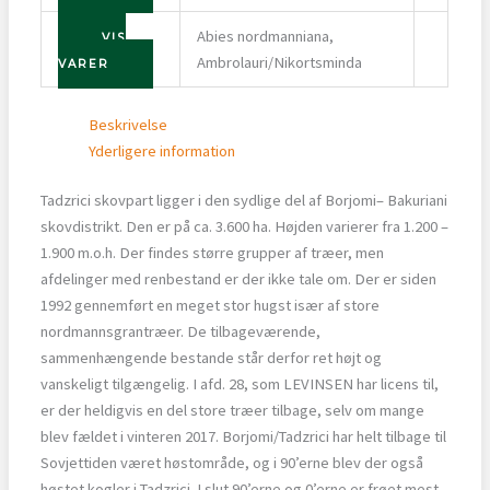
Abies nordmanniana,
VIS
Ambrolauri/Nikortsminda
VARER
Beskrivelse
Yderligere information
Tadzrici skovpart ligger i den sydlige del af Borjomi– Bakuriani
skovdistrikt. Den er på ca. 3.600 ha. Højden varierer fra 1.200 –
1.900 m.o.h. Der findes større grupper af træer, men
afdelinger med renbestand er der ikke tale om. Der er siden
1992 gennemført en meget stor hugst især af store
nordmannsgrantræer. De tilbageværende,
sammenhængende bestande står derfor ret højt og
vanskeligt tilgængelig. I afd. 28, som LEVINSEN har licens til,
er der heldigvis en del store træer tilbage, selv om mange
blev fældet i vinteren 2017. Borjomi/Tadzrici har helt tilbage til
Sovjettiden været høstområde, og i 90’erne blev der også
høstet kogler i Tadzrici. I slut 90’erne og 0’erne er frøet mest