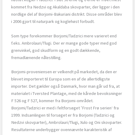
kommet fra Nedzvi og Akaldaba skovparter, der ligger i den
nordlige del af Borjomi-Bakuriani distrikt. Disse områder blev
i 2006 gjort til naturpark og koglehøst forbudt.
Som type forekommer Borjomi/Tadzrici mere varieret end
f.eks. Ambrolauri/Tlugi. Der er mange gode typer med god
grenvinkel, god skudform og en godt dækkende,
fremadlænende nålestilling.
Borjomi-proveniensen er velkendt på markedet, da den er
blevet importeret til Europa som en af de allertidligste
importer. Det gælder også Danmark, hvor man går ud fra, at
materialet i Tversted Plantage, med de kårede bevoksninger
F 526 og F 527, kommer fra Borjomi-området.
Borjomi/Tadzrici er med i feltforsøget ’Frost Frø serien‘ fra
1999. Indsamlingen til forsøget er fra Borjomi (Tadzrici og
Nedzvi skovparter), Ambrolauri/Tlugi, Xulo og Oni skovparter.
Resultaterne underbygger ovennævnte karakteristik af