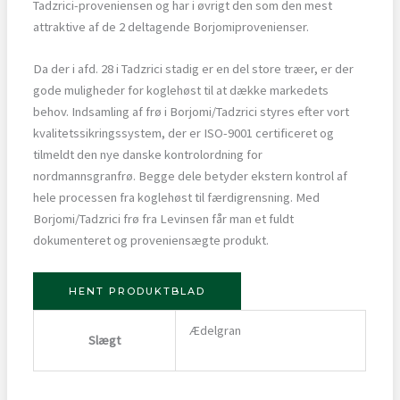
Tadzrici-proveniensen og har i øvrigt den som den mest
attraktive af de 2 deltagende Borjomiprovenienser.
Da der i afd. 28 i Tadzrici stadig er en del store træer, er der
gode muligheder for koglehøst til at dække markedets
behov. Indsamling af frø i Borjomi/Tadzrici styres efter vort
kvalitetssikringssystem, der er ISO-9001 certificeret og
tilmeldt den nye danske kontrolordning for
nordmannsgranfrø. Begge dele betyder ekstern kontrol af
hele processen fra koglehøst til færdigrensning. Med
Borjomi/Tadzrici frø fra Levinsen får man et fuldt
dokumenteret og proveniensægte produkt.
HENT PRODUKTBLAD
Ædelgran
Slægt