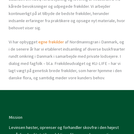
kårede bevoksninger og udpegede frøkilder. Vi arbejder
kontinuerligt på at tilbyde de bedste frøkilder, herunder
indsamle erfaringer fra praktikere og opsøge nyt materiale, hvor
behovet viser sig.
Vi har opbygget
egne frøkilder
af Nordmannsgran i Danmark, og
i de senere år har vi etableret indsamling af diverse buskfrøarter
rundt omkring i Danmark i samarbejde med private lodsejere. I
dialog med fagfolk – bl.a. Frøkildeudvalget og KU-LIFE – har vi
lagt vægt på genetisk brede frøkilder, som hører hjemme i den
danske flora, og samtidig møder vore kunders behov.
Mission
Levinsen høster, oprenser og forhandler skovfrø i den højest