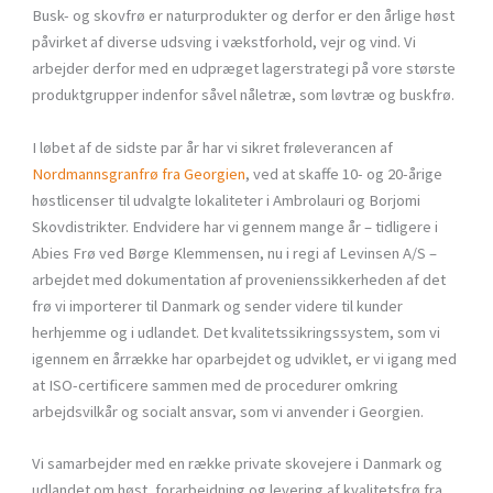
Busk- og skovfrø er naturprodukter og derfor er den årlige høst
påvirket af diverse udsving i vækstforhold, vejr og vind. Vi
arbejder derfor med en udpræget lagerstrategi på vore største
produktgrupper indenfor såvel nåletræ, som løvtræ og buskfrø.
I løbet af de sidste par år har vi sikret frøleverancen af
Nordmannsgranfrø fra Georgien
, ved at skaffe 10- og 20-årige
høstlicenser til udvalgte lokaliteter i Ambrolauri og Borjomi
Skovdistrikter. Endvidere har vi gennem mange år – tidligere i
Abies Frø ved Børge Klemmensen, nu i regi af Levinsen A/S –
arbejdet med dokumentation af provenienssikkerheden af det
frø vi importerer til Danmark og sender videre til kunder
herhjemme og i udlandet. Det kvalitetssikringssystem, som vi
igennem en årrække har oparbejdet og udviklet, er vi igang med
at ISO-certificere sammen med de procedurer omkring
arbejdsvilkår og socialt ansvar, som vi anvender i Georgien.
Vi samarbejder med en række private skovejere i Danmark og
udlandet om høst, forarbejdning og levering af kvalitetsfrø fra