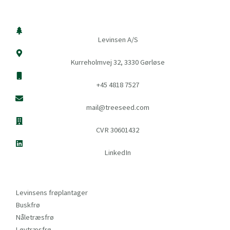
Levinsen A/S
Kurreholmvej 32, 3330 Gørløse
+45 4818 7527
mail@treeseed.com
CVR 30601432
LinkedIn
Levinsens frøplantager
Buskfrø
Nåletræsfrø
Løvtræsfrø