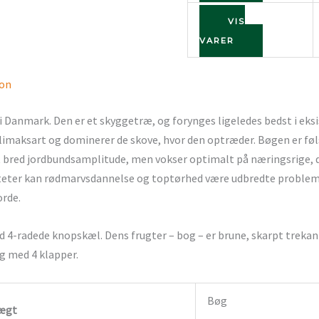
VIS
VARER
ion
 Danmark. Den er et skyggetræ, og forynges ligeledes bedst i eksi
klimaksart og dominerer de skove, hvor den optræder. Bøgen er føl
 bred jordbundsamplitude, men vokser optimalt på næringsrige,
iteter kan rødmarvsdannelse og toptørhed være udbredte probleme
orde.
 4-radede knopskæl. Dens frugter – bog – er brune, skarpt trekant
ig med 4 klapper.
Bøg
ægt