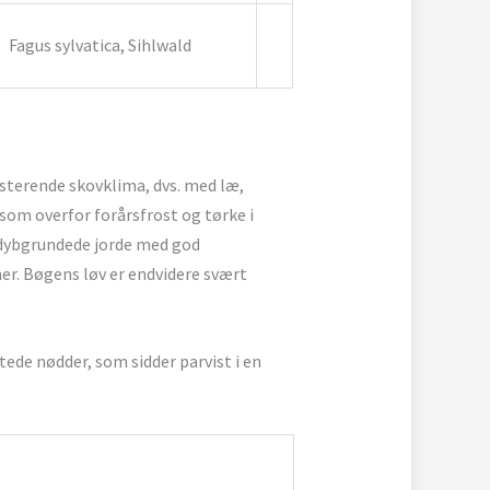
Fagus sylvatica, Sihlwald
sterende skovklima, dvs. med læ,
som overfor forårsfrost og tørke i
 dybgrundede jorde med god
r. Bøgens løv er endvidere svært
ede nødder, som sidder parvist i en