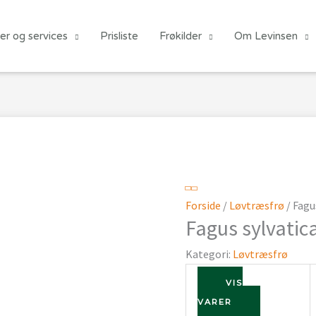
er og services
Prisliste
Frøkilder
Om Levinsen
Forside
/
Løvtræsfrø
/ Fagu
Fagus sylvatic
Kategori:
Løvtræsfrø
VIS
VARER