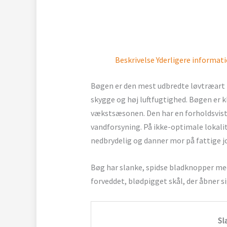
Beskrivelse
Yderligere informat
Bøgen er den mest udbredte løvtræart i
skygge og høj luftfugtighed. Bøgen er 
vækstsæsonen. Den har en forholdsvist
vandforsyning. På ikke-optimale lokal
nedbrydelig og danner mor på fattige j
Bøg har slanke, spidse bladknopper med
forveddet, blødpigget skål, der åbner s
Sl