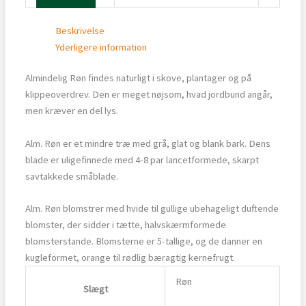
Beskrivelse
Yderligere information
Almindelig Røn findes naturligt i skove, plantager og på
klippeoverdrev. Den er meget nøjsom, hvad jordbund angår,
men kræver en del lys.
Alm. Røn er et mindre træ med grå, glat og blank bark. Dens
blade er uligefinnede med 4-8 par lancetformede, skarpt
savtakkede småblade.
Alm. Røn blomstrer med hvide til gullige ubehageligt duftende
blomster, der sidder i tætte, halvskærmformede
blomsterstande. Blomsterne er 5-tallige, og de danner en
kugleformet, orange til rødlig bæragtig kernefrugt.
Røn
Slægt