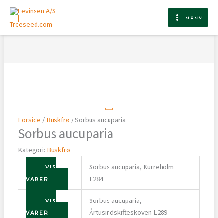
Gå
til
MENU
indholdet
Forside
/
Buskfrø
/ Sorbus aucuparia
Sorbus aucuparia
Kategori:
Buskfrø
Sorbus aucuparia, Kurreholm
VIS
L284
VARER
Sorbus aucuparia,
VIS
Årtusindskifteskoven L289
VARER