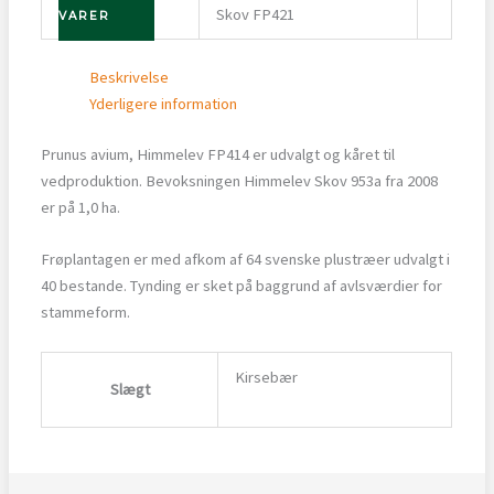
Skov FP421
VARER
Beskrivelse
Yderligere information
Prunus avium, Himmelev FP414 er udvalgt og kåret til
vedproduktion. Bevoksningen Himmelev Skov 953a fra 2008
er på 1,0 ha.
Frøplantagen er med afkom af 64 svenske plustræer udvalgt i
40 bestande. Tynding er sket på baggrund af avlsværdier for
stammeform.
Kirsebær
Slægt