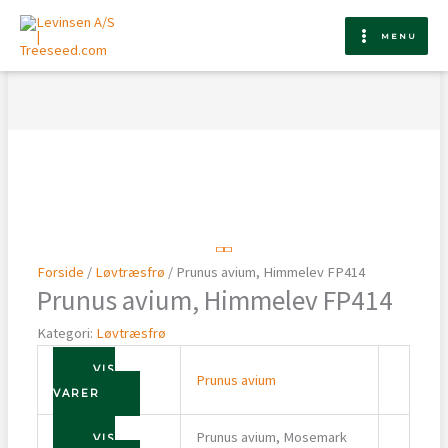
Gå
til
MENU
indholdet
Forside
/
Løvtræsfrø
/ Prunus avium, Himmelev FP414
Prunus avium, Himmelev FP414
Kategori:
Løvtræsfrø
VIS
Prunus avium
VARER
Prunus avium, Mosemark
VIS