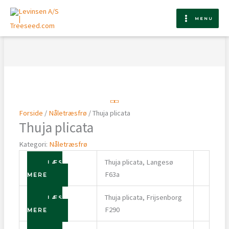
Gå
til
MENU
indholdet
Forside
/
Nåletræsfrø
/ Thuja plicata
Thuja plicata
Kategori:
Nåletræsfrø
Thuja plicata, Langesø
LÆS
F63a
MERE
Thuja plicata, Frijsenborg
LÆS
F290
MERE