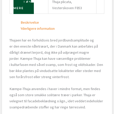
Thuja plicata,
LÆS
Vesterskoven F853
MERE
Beskrivelse
Yderligere information
Thujaen har en forholdsvis bred jordbundsamplitude og
er den eneste nåletræart, der i Danmark kan anbefales på
dårligt drænet lerjord, dog ikke på udpræget magre
jorder. Kæmpe-Thuja kan have væsentlige problemer
i kulturfasen med såvel svamp, som frost og vildtskader. Den
bør ikke plantes på vindudsatte lokaliteter eller steder med
sen forårsfrost eller streng vinterfrost.
Kæmpe-Thuja anvendes i haver i mindre format, men findes
også som store smukke solitære træer i parker. Thuja er
velegnet til facadebeklædning o.lign., idet veddet indeholder
svampedræbende stoffer og har ringe tørresvind.