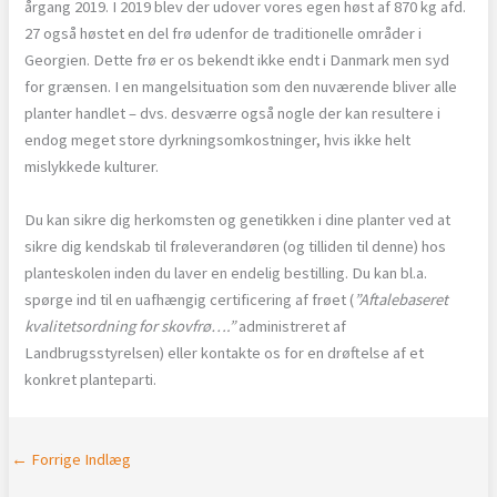
årgang 2019. I 2019 blev der udover vores egen høst af 870 kg afd.
27 også høstet en del frø udenfor de traditionelle områder i
Georgien. Dette frø er os bekendt ikke endt i Danmark men syd
for grænsen. I en mangelsituation som den nuværende bliver alle
planter handlet – dvs. desværre også nogle der kan resultere i
endog meget store dyrkningsomkostninger, hvis ikke helt
mislykkede kulturer.
Du kan sikre dig herkomsten og genetikken i dine planter ved at
sikre dig kendskab til frøleverandøren (og tilliden til denne) hos
planteskolen inden du laver en endelig bestilling. Du kan bl.a.
spørge ind til en uafhængig certificering af frøet (
”Aftalebaseret
kvalitetsordning for skovfrø….”
administreret af
Landbrugsstyrelsen) eller kontakte os for en drøftelse af et
konkret planteparti.
←
Forrige Indlæg