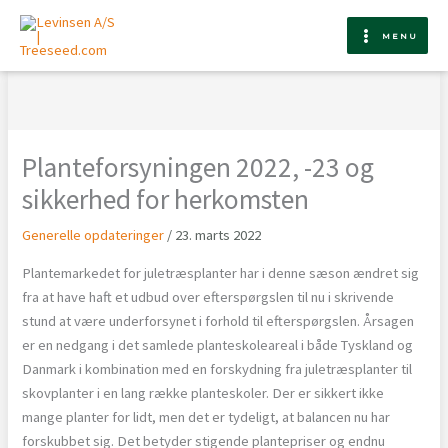
Gå
til
MENU
indholdet
Planteforsyningen 2022, -23 og
sikkerhed for herkomsten
Generelle opdateringer
/
23. marts 2022
Plantemarkedet for juletræsplanter har i denne sæson ændret sig
fra at have haft et udbud over efterspørgslen til nu i skrivende
stund at være underforsynet i forhold til efterspørgslen. Årsagen
er en nedgang i det samlede planteskoleareal i både Tyskland og
Danmark i kombination med en forskydning fra juletræsplanter til
skovplanter i en lang række planteskoler. Der er sikkert ikke
mange planter for lidt, men det er tydeligt, at balancen nu har
forskubbet sig. Det betyder stigende plantepriser og endnu