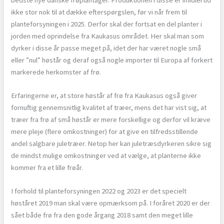
ikke stor nok til at dække efterspørgslen, før vi når frem til
planteforsyningen i 2025. Derfor skal der fortsat en del planter i
jorden med oprindelse fra Kaukasus området. Her skal man som
dyrker i disse år passe meget på, idet der har været nogle små
eller ”nul” høstår og deraf også nogle importer til Europa af forkert
markerede herkomster af frø.
Erfaringerne er, at store høstår af frø fra Kaukasus også giver
fornuftig gennemsnitlig kvalitet af træer, mens det har vist sig, at
træer fra frø af små høstår er mere forskellige og derfor vil kræve
mere pleje (flere omkostninger) for at give en tilfredsstillende
andel salgbare juletræer. Netop her kan juletræsdyrkeren sikre sig
de mindst mulige omkostninger ved at vælge, at planterne ikke
kommer fra et lille frøår.
I forhold til planteforsyningen 2022 og 2023 er det specielt
høståret 2019 man skal være opmærksom på. I foråret 2020 er der
sået både frø fra den gode årgang 2018 samt den meget lille