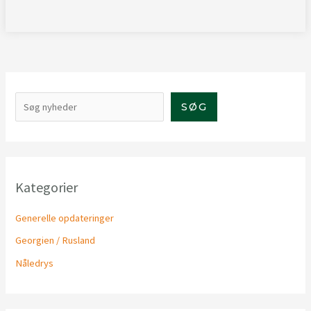
S
SØG
ø
g
Kategorier
Generelle opdateringer
Georgien / Rusland
Nåledrys