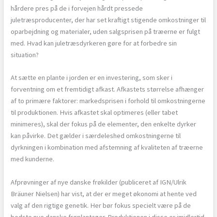
hårdere pres på de i forvejen hårdt pressede
juletræsproducenter, der har set kraftigt stigende omkostninger til
oparbejdning og materialer, uden salgsprisen på træerne er fulgt
med. Hvad kan juletræsdyrkeren gøre for at forbedre sin
situation?
At sætte en plante i jorden er en investering, som sker i
forventning om et fremtidigt afkast. Afkastets størrelse afhænger
af to primære faktorer: markedsprisen i forhold til omkostningerne
til produktionen. Hvis afkastet skal optimeres (eller tabet
minimeres), skal der fokus på de elementer, den enkelte dyrker
kan påvirke. Det gælder i særdeleshed omkostningerne til
dyrkningen i kombination med afstemning af kvaliteten af træerne
med kunderne.
Afprøvninger af nye danske frøkilder (publiceret af IGN/Ulrik
Bräuner Nielsen) har vist, at der er meget økonomi at hente ved
valg af den rigtige genetik. Her bør fokus specielt være på de
bedste nye danske frøplantager. Produktionen i disse er imidlertid