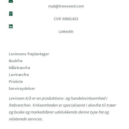
mail@treeseed.com
CVR 30601432
LinkedIn
Levinsens frøplantager
Buskfrø
Nåletræsfrø
Løvtræsfrø
Prisliste
Serviceydelser
Levinsen A/S er en produktions- og handelsvirksomhed i
frøbranchen. Virksomheden er specialiseret i skovfrø til træer
og buske og markedsfører udelukkende denne type frø og
relaterede services.