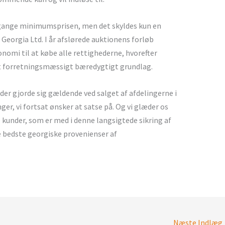
0 gange minimumsprisen, men det skyldes kun en
Georgia Ltd. I år afslørede auktionens forløb
onomi til at købe alle rettighederne, hvorefter
 et forretningsmæssigt bæredygtigt grundlag.
 der gjorde sig gældende ved salget af afdelingerne i
nger, vi fortsat ønsker at satse på. Og vi glæder os
e kunder, som er med i denne langsigtede sikring af
e bedste georgiske provenienser af
Næste Indlæg