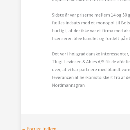
Sidste år var priserne mellem 14 og 5
fælles indsats mod et monopol til Bols 
hurtigt, at der ikke var et firma med øk
licenseren blev handlet og fordelt på
Det var i høj grad danske interessenter,
Tlugi. Levinsen & Abies A/S fik de afdeli
over, at vi har partnere med blandt vor
leverancen af herkomstsikkert frø af d
Nordmannsgran.
←
Forrige Indlæg