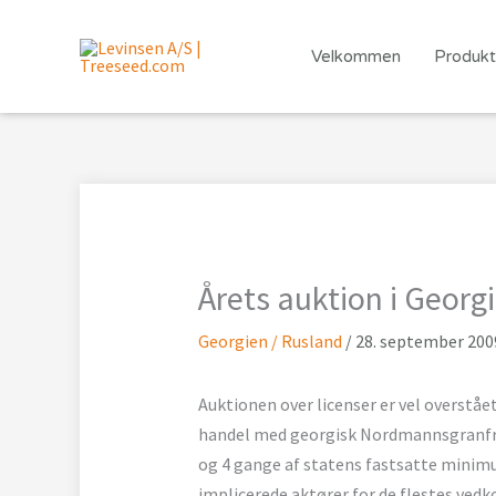
Gå
til
Velkommen
Produkt
indholdet
Årets auktion i Georg
Georgien / Rusland
/
28. september 200
Auktionen over licenser er vel overstået
handel med georgisk Nordmannsgranfrø 
og 4 gange af statens fastsatte mini
implicerede aktører for de flestes vedk