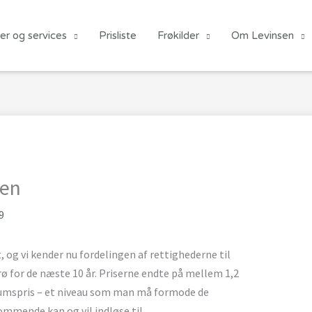
er og services
Prisliste
Frøkilder
Om Levinsen
ien
9
, og vi kender nu fordelingen af rettighederne til
for de næste 10 år. Priserne endte på mellem 1,2
mumspris – et niveau som man må formode de
ommende kan og vil indløse til.