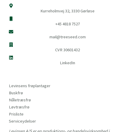
Kurreholmvej 32, 3330 Gørløse
+45 4818 7527
mail@treeseed.com
CVR 30601432
LinkedIn
Levinsens frøplantager
Buskfrø
Nåletræsfrø
Løvtræsfrø
Prisliste
Serviceydelser
Levinsen A/S er en produktions- og handelsvirksomhed i