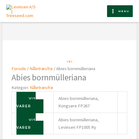
Gå
til
MENU
indholdet
Forside
/
Nåletræsfrø
/ Abies bornmülleriana
Abies bornmülleriana
Kategori:
Nåletræsfrø
Abies bornmülleriana,
VIS
Kongsøre FP267
VARER
Abies bornmülleriana,
VIS
Levinsen FP1005 Ry
VARER